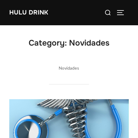
Skip
Search
HULU DRINK
to
TOGGLE
for:
content
Category:
Novidades
Novidades